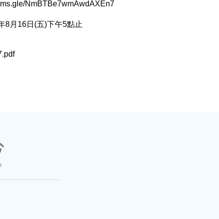
/forms.gle/NmBTBe7wmAwdAXEn7
8月16日(五)下午5點止
pdf